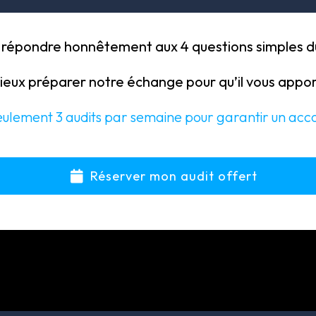
 répondre honnêtement aux 4 questions simples du
eux préparer notre échange pour qu’il vous appor
 seulement 3 audits par semaine pour garantir un a
Réserver mon audit offert