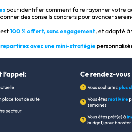
es
pour identifier comment faire rayonner votre a
 donner des conseils concrets pour avancer serei
 est
100 % offert, sans engagement
, et adapté à 
 repartirez avec une mini-stratégie
personnalisée
 l’appel:
Ce rendez-vous e
ctuelle
Vous souhaitez
plus 
 place tout de suite
Vous êtes
motivé·e
p
semaines
re secteur
Vous êtes prêt(e) à
in
budget) pour booster v