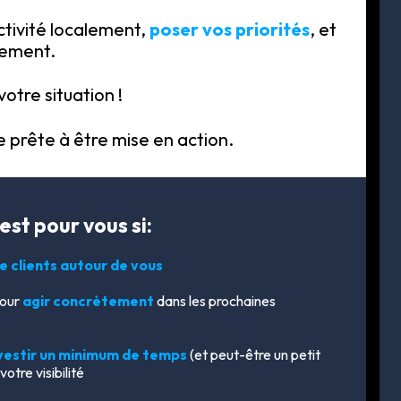
ctivité localement,
poser vos priorités
, et
nement.
votre situation !
 prête à être mise en action.
st pour vous si:
de clients autour de vous
our
agir concrètement
dans les prochaines
vestir un minimum de temps
(et peut-être un petit
otre visibilité