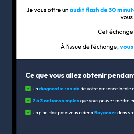
Je vous offre un
audit flash de 30 minut
vous
Cet échange
À l’issue de l’échange,
vous
Ce que vous allez obtenir pendant
Un
diagnostic rapide
de votre présence locale a
2 à 3 actions simples
que vous pouvez mettre en
Un plan clair pour vous aider à
Rayonner
dans vot